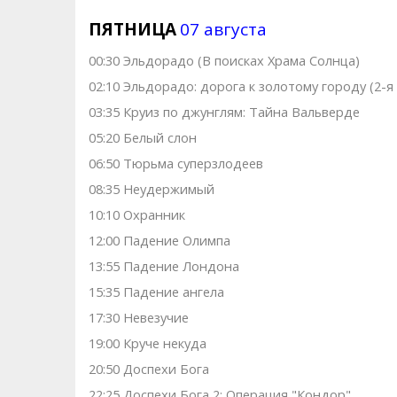
ПЯТНИЦА
07 августа
00:30 Эльдорадо (В поисках Храма Солнца)
02:10 Эльдорадо: дорога к золотому городу (2-я
03:35 Круиз по джунглям: Тайна Вальверде
05:20 Белый слон
06:50 Тюрьма суперзлодеев
08:35 Неудержимый
10:10 Охранник
12:00 Падение Олимпа
13:55 Падение Лондона
15:35 Падение ангела
17:30 Невезучие
19:00 Круче некуда
20:50 Доспехи Бога
22:25 Доспехи Бога 2: Операция "Кондор"