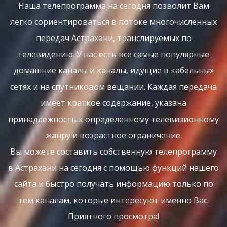
Наша телепрограмма на сегодня позволит Вам
легко сориентироваться в потоке многочисленных
передач Астрахани, транслируемых по
телевидению. У нас есть все самые популярные
домашние каналы и каналы, идущие в кабельных
сетях и на спутниковом вещании. Каждая передача
имеет краткое содержание, указана
принадлежность к определенному телевизионному
жанру и возрастное ограничение.
Вы можете составить собственную телепрограмму
в Астрахани на сегодня с помощью функций нашего
сайта и быстро получать информацию только по
тем каналам, которые интересуют именно Вас.
Приятного просмотра!