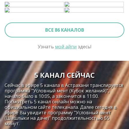
ВСЕ 86 КАНАЛОВ
Узнать
мой айпи
здесь!
5 КАНАЛ СЕЙЧАС
Сейчас в эфире 5 канала в Астрахани транслируется
программа "Условный мент (Кубок желаний)",
начало было в 10:05, а закончится в 11:00.
Посмотреть 5 канал онлайн можно на
официальном сайте телеканала. Далее сегодня в
эфире Вы увидите программу "Условный мент
(Шашлыки на даче)" продолжительностью 55
минут.