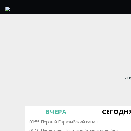
Инф
ВЧЕРА
СЕГОДН
00:55 Первый Евразийский канал
01:50 Наше кино. Иcтоpия большой любви