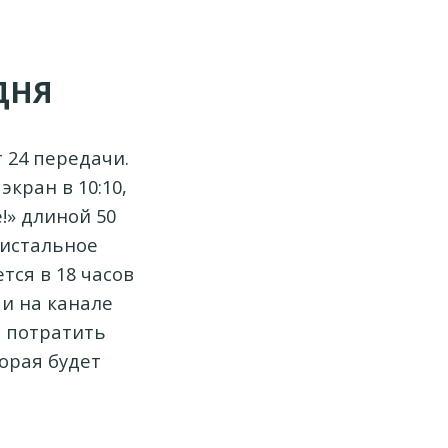
ДНЯ
 24 передачи.
кран в 10:10,
!» длиной 50
ристальное
тся в 18 часов
чи на канале
т потратить
орая будет