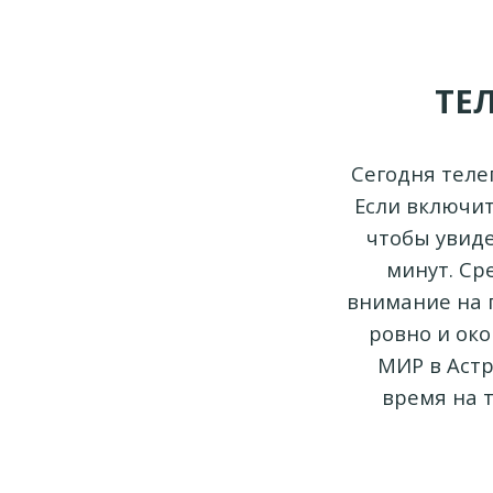
ТЕ
Сегодня теле
Если включит
чтобы увиде
минут. Ср
внимание на п
ровно и око
МИР в Астр
время на 